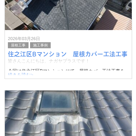
2026年03月26日
屋根工事
施工事例
住之江区Bマンション 屋根カバー工法工事
皆さんこんにちは。ナガヤプラスです！
今回は住之江区Bマンションにて、屋根カバー工法工事を
続きを読む>
行いました。
その様子をご紹介いたします。
こちらの工事は、マンションのオーナー様から「雨漏