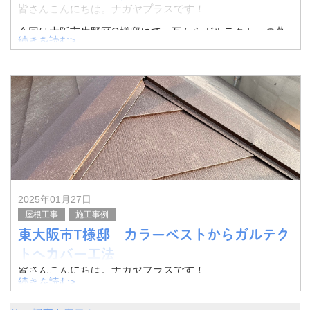
皆さんこんにちは。ナガヤプラスです！
今回は大阪市生野区G様邸にて、瓦からガルテクトへの葺
続きを読む>
替え工事、外壁塗装を行いました。
内容が多いため、ビフォーアフターでご紹介したいと思い
ます。
▼葺替え工事
2025年01月27日
屋根工事
施工事例
東大阪市T様邸 カラーベストからガルテク
トへカバー工法
皆さんこんにちは。ナガヤプラスです！
続きを読む>
今回は東大阪市T様邸にて、カラーベストからガルテクト
へカバー工法を実施いたしました。