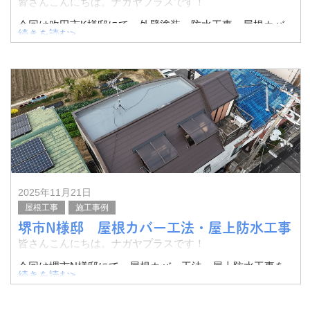
皆さんこんにちは。ナガヤプラスです！
今回は吹田市K様邸にて、外壁塗装・防水工事・屋根カバ
続きを読む>
ー工法を行いました。
その様子をご紹介いたします。
空撮写真です。
とくに屋上部分
2025年11月21日
屋根工事
施工事例
堺市N様邸 屋根カバー工法・屋上防水工事
皆さんこんにちは。ナガヤプラスです！
今回は堺市N様邸にて、屋根カバー工法・屋上防水工事を
続きを読む>
行いました。
その様子をご紹介したいと思います。