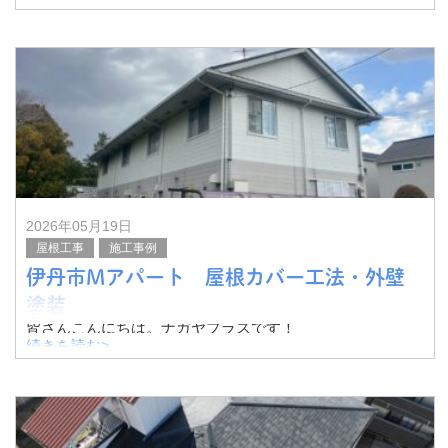
ご紹介していまいりましたが、今回より名古屋支店の手掛
けた工事についても紹介していく予定です。
愛知県をはじめとした近隣に
2026年05月19日
屋根工事
施工事例
伊丹市Mアパート 屋根カバー工法・外壁
塗装
皆さんこんにちは。ナガヤプラスです！
続きを読む>
今回は伊丹市のM様が所有するアパートにて、屋根カバー
工法・外壁塗装を行いました。
その様子をご紹介いたします。
メゾネットタイプのアパートです。