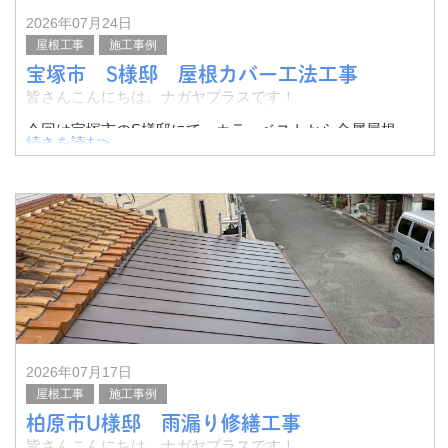
2026年07月24日
屋根工事
施工事例
宝塚市 S様邸 屋根カバー工法工事
皆さんこんにちは。ナガヤプラスです！
今回は宝塚市のS様邸にて、カラーベストから金属屋根
続きを読む>
へ、屋根カバー工法工事を行いました。
その様子をご紹介したいと思います。
ドローン撮影での様子
2026年07月17日
屋根工事
施工事例
柏原市U様邸 雨漏り修繕工事
皆さんこんにちは。ナガヤプラスです！