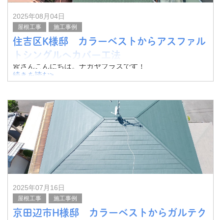
2025年08月04日
屋根工事
施工事例
住吉区K様邸 カラーベストからアスファル
トシングルへカバー工法
皆さんこんにちは。ナガヤプラスです！
続きを読む>
今回は大阪市住吉区K様邸にて、カラーベストからアスフ
ァルトシングルへ、カバー工法を実施いたしました。
その様子をご紹介したいと思います。
ドロー
2025年07月16日
屋根工事
施工事例
京田辺市H様邸 カラーベストからガルテク