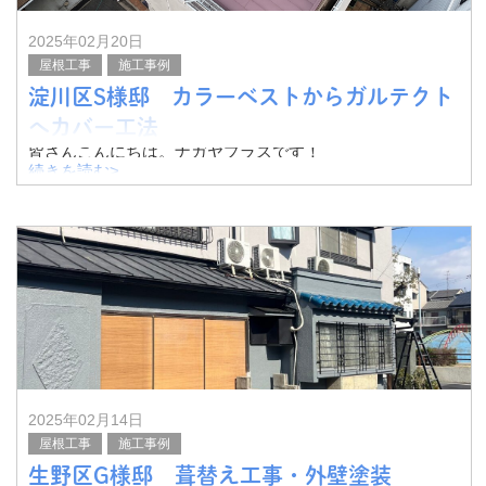
2025年02月20日
屋根工事
施工事例
淀川区S様邸 カラーベストからガルテクト
へカバー工法
皆さんこんにちは。ナガヤプラスです！
続きを読む>
今回は淀川区S様邸にて、カラーベストからガルテクトへ
カバー工法を実施いたしました。
その様子をご紹介したいと思います。
塗装が実施され、きれいな
2025年02月14日
屋根工事
施工事例
生野区G様邸 葺替え工事・外壁塗装