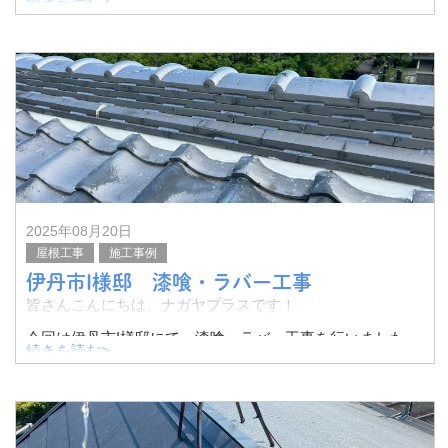
続きを読む>
今回は生駒市T様邸にて、瓦からスーパーガルテクトへ、
葺替え工事を実施いたしました。
その様子をご紹介したいと思います。
正方形の屋根に、下屋が2
2025年08月20日
屋根工事
施工事例
伊丹市I様邸 漆喰・ラバー工事
皆さんこんにちは。ナガヤプラスです！
今回は伊丹市I様邸にて、漆喰・ラバー工事を行いました。
続きを読む>
その様子をご紹介したいと思います。
漆喰は、おおむねきれいに残っていまし