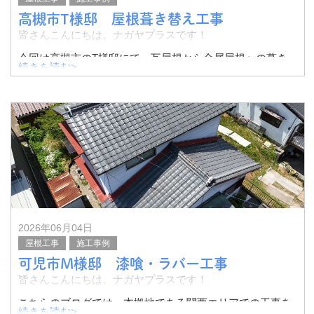
高槻市T様邸 屋根葺き替え工事
皆さんこんにちは。ナガヤプラスです！
今回は高槻市のT様邸にて、瓦屋根から金属屋根への葺き
続きを読む>
替え工事を行いました。
その様子をご紹介いたします。
施工前の状態です。
今回T様
2026年06月04日
屋根工事
施工事例
可児市M様邸 漆喰・ラバー工事
皆さんこんにちは。ナガヤプラスです！
こちらのブログでは、本拠地である関西エリアでの工事を
続きを読む>