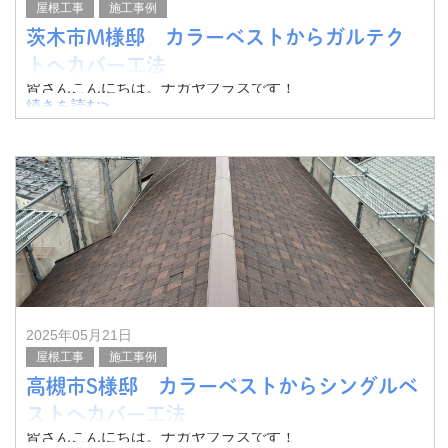
屋根工事
施工事例
茨木市M様邸 カラーベストからガルテク
トへカバー工法
皆さんこんにちは。ナガヤプラスです！
続きを読む>
今回は茨木市M様邸にて、カラーベストからガルテクトへ
カバー工法を実施いたしました。
その様子をご紹介したいと思います。
屋根の片側に太陽光パネル
2025年05月21日
屋根工事
施工事例
高槻市S様邸 カラーベストからシングルベ
ストへカバー工法
皆さんこんにちは。ナガヤプラスです！