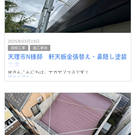
2025年03月19日
屋根工事
施工事例
天理市N様邸 軒天板金張替え・鼻隠し塗装
工事
皆さんこんにちは。ナガヤプラスです！
続きを読む>
今回は天理市N様邸にて、軒天板金張替え・鼻隠し塗装工
事を実施いたしました。
その様子をご紹介したいと思います。
下から見ると、べろんと軒天材が外