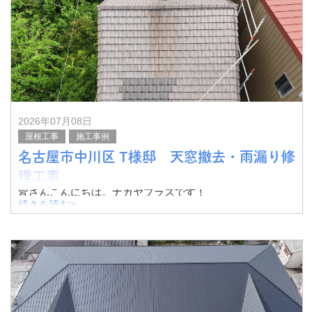
施工前の状態です。
2026年07月08日
屋根工事
施工事例
名古屋市中川区 T様邸 天窓撤去・雨漏り修
理工事
皆さんこんにちは。ナガヤプラスです！
続きを読む>
今回は名古屋支店で手掛けた工事についてご紹介します。
愛知県をはじめとした近隣にお住まいの皆さま、雨漏り修
理を含む屋根工事をご検討中でしたら、ぜひ当ブログを参
考にしてみてく