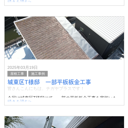
続きを読む>
今回は高槻市S様邸にて、カラーベストからシングルベス
トへカバー工法を実施いたしました。
その様子をご紹介したいと思います。
まだ
2025年03月19日
屋根工事
施工事例
城東区T様邸 一部平板板金工事
皆さんこんにちは。ナガヤプラスです！
今回は城東区T様邸にて、一部の平板板金工事を実施いた
続きを読む>
しました。
その様子をご紹介したいと思います。
スレート屋根の一部区切られた部分がめくれてい