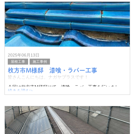
その様子をご紹介したいと思います。
太陽光パネルの設置され
2025年06月13日
屋根工事
施工事例
枚方市M様邸 漆喰・ラバー工事
皆さんこんにちは。ナガヤプラスです！
今回は枚方市M様邸にて、漆喰・ラバー工事を行いまし
続きを読む>
た。
その様子をご紹介したいと思います。
瓦屋根のこのような隙間部分には漆喰が埋められています