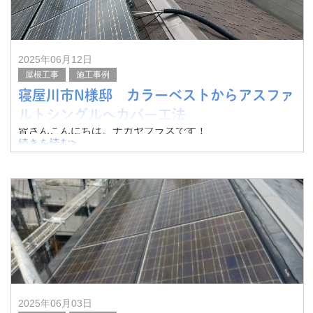
2025年06月12日
屋根工事
施工事例
寝屋川市N様邸 カラーベストからアスファ
ルトシングルへカバー工法
皆さんこんにちは。ナガヤプラスです！
続きを読む>
今回は寝屋川市N様邸にて、カラーベストからアスファル
トシングルへのカバー工法を実施いたしました。
その様子をご紹介したいと思います。
既存の屋根
2025年06月03日