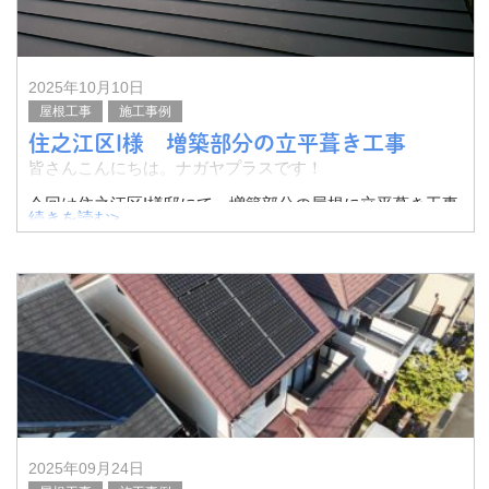
2025年10月10日
屋根工事
施工事例
住之江区I様 増築部分の立平葺き工事
皆さんこんにちは。ナガヤプラスです！
今回は住之江区I様邸にて、増築部分の屋根に立平葺き工事
続きを読む>
を実施いたしました。
その様子をご紹介したいと思います。
ルーフィングシートを敷きました。
2025年09月24日