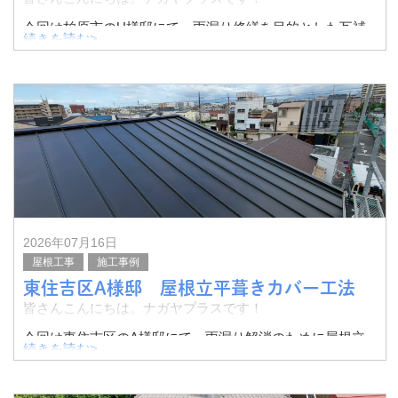
今回は柏原市のU様邸にて、雨漏り修繕を目的とした瓦補
続きを読む>
修・屋根カバー工法工事を行いました。
その様子をご紹介したいと思います。
施工前の状態です。
2026年07月16日
屋根工事
施工事例
東住吉区A様邸 屋根立平葺きカバー工法
皆さんこんにちは。ナガヤプラスです！
今回は東住吉区のA様邸にて、雨漏り解消のために屋根立
続きを読む>
平葺きカバー工法工事を行いました。
その様子をご紹介したいと思います。