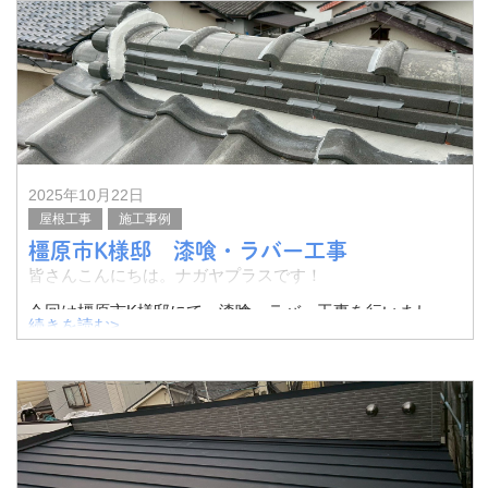
スレート屋根と陸屋根を兼ねたお家です。
2025年10月22日
屋根工事
施工事例
橿原市K様邸 漆喰・ラバー工事
皆さんこんにちは。ナガヤプラスです！
今回は橿原市K様邸にて、漆喰・ラバー工事を行いまし
続きを読む>
た。
その様子をご紹介したいと思います。
漆喰には黒ずみ・剥落