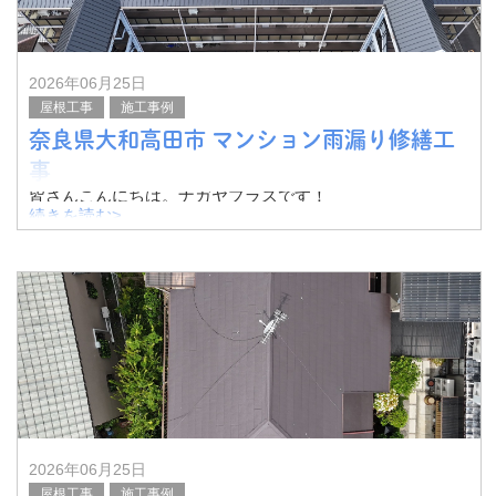
2026年06月25日
屋根工事
施工事例
奈良県大和高田市 マンション雨漏り修繕工
事
皆さんこんにちは。ナガヤプラスです！
続きを読む>
今回は奈良県大和高田市のマンションオーナー様よりご相
談いただき、雨漏り修繕工事を行いました。
その様子をご紹介したいと思います。
こちらの工事は
2026年06月25日
屋根工事
施工事例