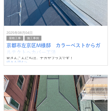
2025年08月04日
屋根工事
施工事例
京都市左京区M様邸 カラーベストからガ
ルテクトへカバー工法
皆さんこんにちは。ナガヤプラスです！
続きを読む>
今回は京都市左京区M様邸にて、カラーベストからガルテ
クトへ、カバー工法を実施いたしました。
その様子をご紹介したいと思います。
ここ最近はカラー