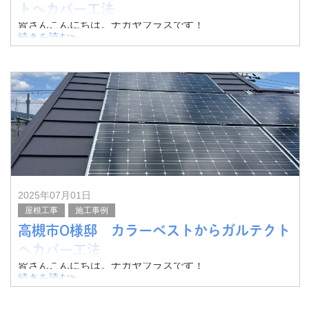
トへカバー工法
皆さんこんにちは。ナガヤプラスです！
続きを読む>
今回は京田辺市H様にて、カラーベストからガルテクトへ
カバー工法を実施いたしました。
その様子をご紹介したいと思います。
一度塗装されているようで
2025年07月01日
屋根工事
施工事例
高槻市O様邸 カラーベストからガルテクト
へカバー工法
皆さんこんにちは。ナガヤプラスです！
続きを読む>
今回は高槻市O様邸にて、カラーベストからガルテクトへ
のカバー工法を実施いたしました。