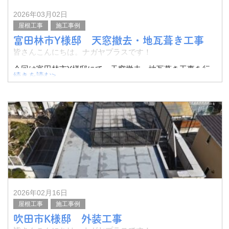
2026年03月02日
屋根工事
施工事例
富田林市Y様邸 天窓撤去・地瓦葺き工事
皆さんこんにちは。ナガヤプラスです！
今回は富田林市Y様邸にて、天窓撤去・地瓦葺き工事を行
続きを読む>
いました。
その様子をご紹介いたします。
瓦屋根の天窓です。
こち
2026年02月16日
屋根工事
施工事例
吹田市K様邸 外装工事