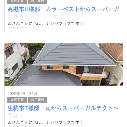
屋根工事
施工事例
高槻市H様邸 カラーベストからスーパーガ
ルテクトへカバー工法
皆さんこんにちは。ナガヤプラスです！
続きを読む>
今回は高槻市H様邸にて、カラーベストからスーパーガル
テクトへ、カバー工法を実施いたしました。
その様子をご紹介したいと思います。
太陽光パネルの
2025年09月24日
屋根工事
施工事例
生駒市T様邸 瓦からスーパーガルテクトへ
葺替え
皆さんこんにちは。ナガヤプラスです！