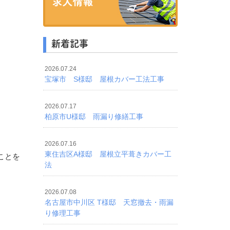
新着記事
2026.07.24
宝塚市 S様邸 屋根カバー工法工事
2026.07.17
柏原市U様邸 雨漏り修繕工事
2026.07.16
東住吉区A様邸 屋根立平葺きカバー工
ことを
法
2026.07.08
名古屋市中川区 T様邸 天窓撤去・雨漏
り修理工事