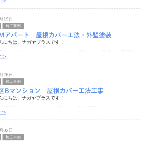
む>
今回より名古屋支店の手掛けた工事についても紹介していく予定で
はじめとした近隣に
5月19日
施工事例
Mアパート 屋根カバー工法・外壁塗装
んにちは。ナガヤプラスです！
丹市のM様が所有するアパートにて、屋根カバー工法・外壁塗装を
む>
をご紹介いたします。
3月26日
トタイプのアパートです。
施工事例
区Bマンション 屋根カバー工法工事
んにちは。ナガヤプラスです！
之江区Bマンションにて、屋根カバー工法工事を行いました。
む>
をご紹介いたします。
工事は、マンションのオーナー様から「雨漏
3月02日
施工事例