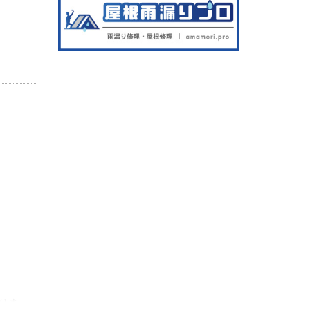
し
検討
りま