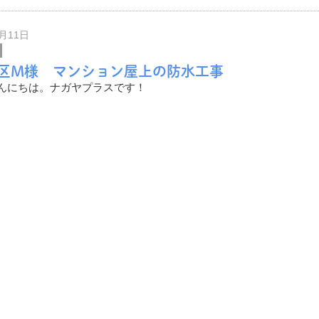
をご紹介したいと思います。
天井です。
2月11日
区M様 マンション屋上の防水工事
んにちは。ナガヤプラスです！
住吉区M様のマンションにて、屋上防水工事を行いました。
む>
をご紹介したいと思います。
トが敷かれている屋上。
1月21日
施工事例
様邸 屋根カバー工法・屋上防水工事
んにちは。ナガヤプラスです！
市N様邸にて、屋根カバー工法・屋上防水工事を行いました。
む>
をご紹介したいと思います。
屋根と陸屋根を兼ねたお家です。
0月22日
施工事例