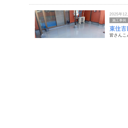
その様子
板張りの
2025年1
一部劣化
施工事例
東住吉
皆さんこ
今回は東
続きを読
その様子
塩ビシー
2025年1
こ
屋根工事
堺市N
皆さんこ
今回は堺
続きを読
その様子
スレート
2025年1
屋根工事