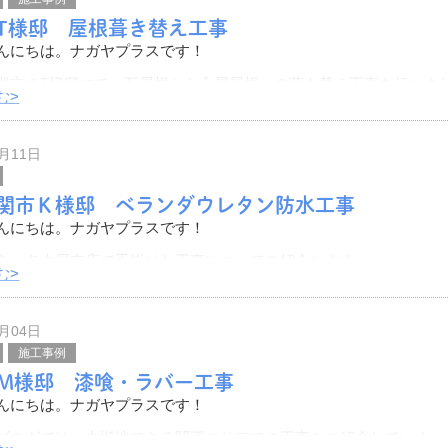
T様邸 屋根葺き替え工事
んにちは。ナガヤプラスです！
槻市のT様邸にて、瓦屋根から金属屋根への葺き替え工事を行いま
む>
をご紹介いたします。
6月11日
状態です。
関市Ｋ様邸 ベランダウレタン防水工事
んにちは。ナガヤプラスです！
き、名古屋支店で手掛けた工事についてご紹介します。
む>
はじめとした近隣にお住まいの皆さま、ベランダの防水工事等をご
ら、ぜひ当ブログを参考にしてみて
6月04日
施工事例
M様邸 漆喰・ラバー工事
んにちは。ナガヤプラスです！
ブログでは、本拠地である関西エリアでの工事をご紹介していまい