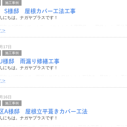
施工事例
 S様邸 屋根カバー工法工事
んにちは。ナガヤプラスです！
塚市のS様邸にて、カラーベストから金属屋根へ、屋根カバー工法
む>
した。
をご紹介したいと思います。
7月17日
撮影での様子
施工事例
U様邸 雨漏り修繕工事
んにちは。ナガヤプラスです！
原市のU様邸にて、雨漏り修繕を目的とした瓦補修・屋根カバー工
む>
ました。
をご紹介したいと思います。
7月16日
状態です。
施工事例
区A様邸 屋根立平葺きカバー工法
んにちは。ナガヤプラスです！