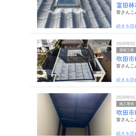
富田林
皆さんこ
今回は富
続きを読
その様子
瓦屋根の
2026年0
こち
屋根工事
吹田市
皆さんこ
今回は吹
続きを読
その様子
空撮写真
2026年0
とくに屋
施工事例
吹田市
皆さんこ
今回は吹
続きを読