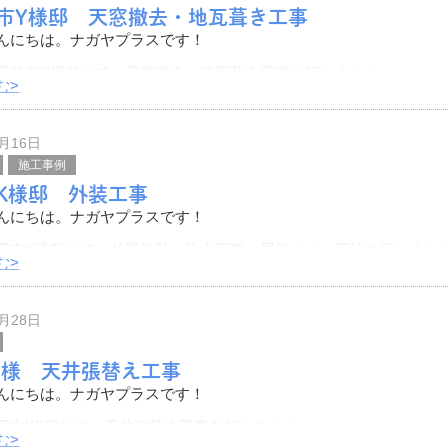
市Y様邸 天窓撤去・地瓦葺き工事
んにちは。ナガヤプラスです！
田林市Y様邸にて、天窓撤去・地瓦葺き工事を行いました。
む>
をご紹介いたします。
天窓です。
2月16日
施工事例
K様邸 外装工事
んにちは。ナガヤプラスです！
田市K様邸にて、外壁塗装・防水工事・屋根カバー工法を行いまし
む>
をご紹介いたします。
です。
1月28日
上部分
I様 天井張替え工事
んにちは。ナガヤプラスです！
田市I様邸にて、天井張替え工事を行いました。
む>