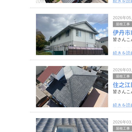
続きを読
したが、
愛知県を
2026年0
屋根工事
伊丹市
皆さんこ
今回は伊
続きを読
ました。
その様子
2026年0
メゾネッ
屋根工事
住之江
皆さんこ
今回は住
続きを読
その様子
こちらの
2026年0
屋根工事