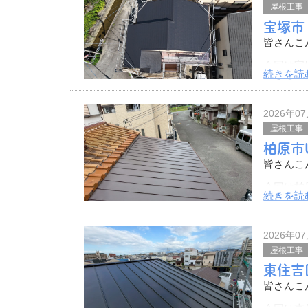
屋根工事
宝塚市
皆さんこ
今回は宝
続きを読
を行いま
その様子
2026年0
ドローン
屋根工事
柏原市
皆さんこ
今回は柏
続きを読
事を行い
その様子
2026年0
施工前の
屋根工事
東住吉
皆さんこ