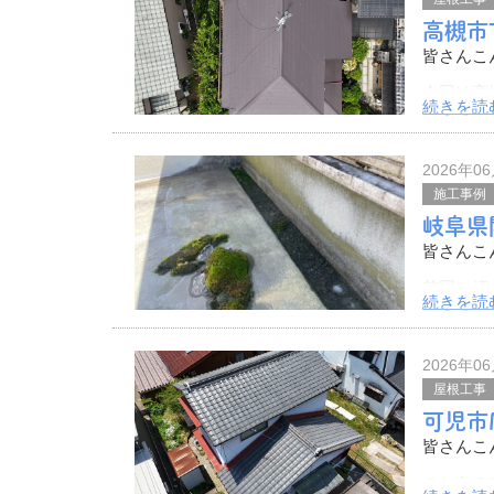
高槻市
皆さんこ
今回は高
続きを読
た。
その様子
2026年0
施工前の
施工事例
今回T様
岐阜県
皆さんこ
前回に続
続きを読
愛知県を
中でした
2026年0
屋根工事
可児市
皆さんこ
こちらの