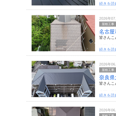
今回は東
続きを読
を行いま
その様子
2026年0
施工前の
屋根工事
名古屋
皆さんこ
今回は名
続きを読
愛知県を
検討中で
2026年0
屋根工事
奈良県
皆さんこ
今回は奈
続きを読
繕工事を
その様子
2026年0
こちらの
屋根工事