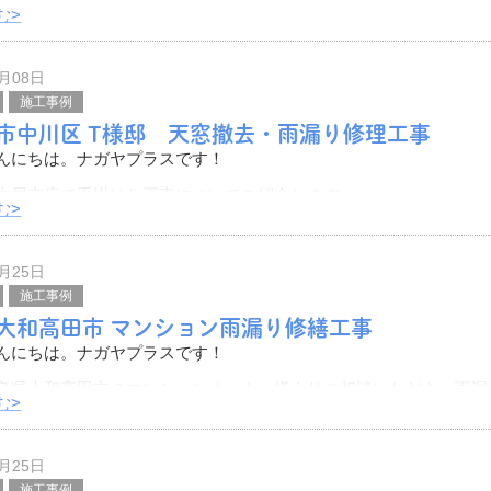
住吉区のA様邸にて、雨漏り解消のために屋根立平葺きカバー工法
む>
した。
をご紹介したいと思います。
7月08日
状態です。
施工事例
市中川区 T様邸 天窓撤去・雨漏り修理工事
んにちは。ナガヤプラスです！
古屋支店で手掛けた工事についてご紹介します。
む>
はじめとした近隣にお住まいの皆さま、雨漏り修理を含む屋根工事
したら、ぜひ当ブログを参考にしてみてく
6月25日
施工事例
大和高田市 マンション雨漏り修繕工事
んにちは。ナガヤプラスです！
良県大和高田市のマンションオーナー様よりご相談いただき、雨漏
む>
行いました。
をご紹介したいと思います。
6月25日
工事は
施工事例