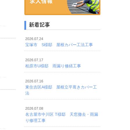
新着記事
工事
2026.07.24
宝塚市 S様邸 屋根カバー工法工事
2026.07.17
柏原市U様邸 雨漏り修繕工事
法工
2026.07.16
東住吉区A様邸 屋根立平葺きカバー工
法
2026.07.08
名古屋市中川区 T様邸 天窓撤去・雨漏
り修理工事