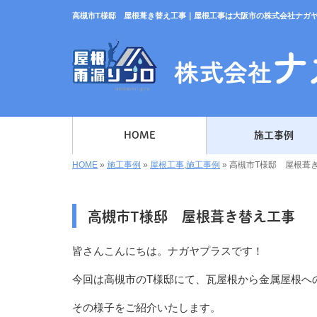
高槻市T様邸 屋根葺き替え工事｜屋根工事は大阪市の株式会社ナガ
HOME
施工事例
HOME
»
施工事例
»
屋根工事
,
施工事例
»
高槻市T様邸 屋根葺
高槻市T様邸 屋根葺き替え工事
皆さんこんにちは。ナガヤプラスです！
今回は高槻市のT様邸にて、瓦屋根から金属屋根へ
その様子をご紹介いたします。