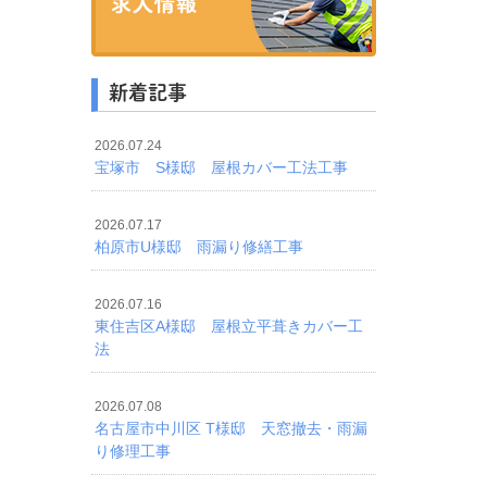
新着記事
2026.07.24
宝塚市 S様邸 屋根カバー工法工事
2026.07.17
柏原市U様邸 雨漏り修繕工事
2026.07.16
東住吉区A様邸 屋根立平葺きカバー工
法
。
2026.07.08
名古屋市中川区 T様邸 天窓撤去・雨漏
り修理工事