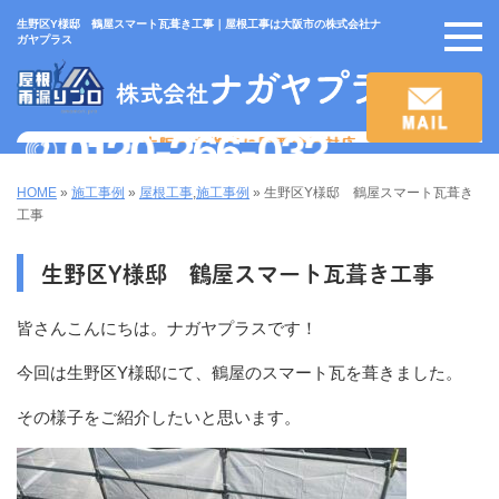
生野区Y様邸 鶴屋スマート瓦葺き工事｜屋根工事は大阪市の株式会社ナ
ガヤプラス
HOME
»
施工事例
»
屋根工事
,
施工事例
»
生野区Y様邸 鶴屋スマート瓦葺き
工事
生野区Y様邸 鶴屋スマート瓦葺き工事
皆さんこんにちは。ナガヤプラスです！
今回は生野区Y様邸にて、鶴屋のスマート瓦を葺きました。
その様子をご紹介したいと思います。