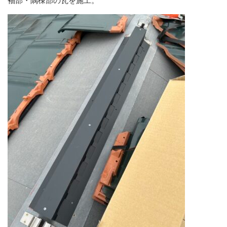
袖部・隅棟部の瓦を施工。